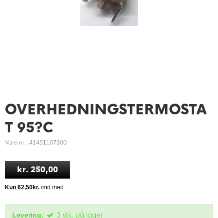
OVERHEDNINGSTERMOSTA
T 95?C
Vare nr.: 41451107300
kr. 250,00
3
stk.
på lager
Levering: