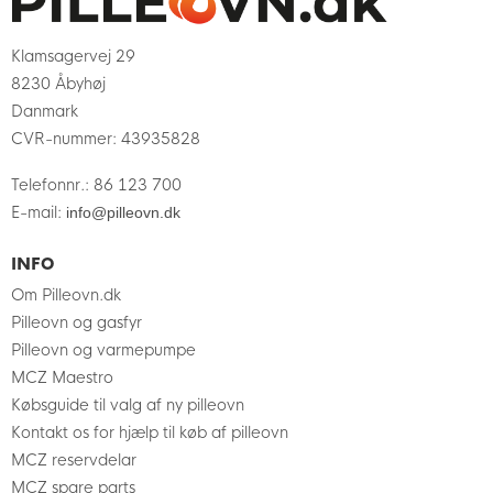
Klamsagervej 29
8230 Åbyhøj
Danmark
CVR-nummer
:
43935828
Telefonnr.
:
86 123 700
E-mail
:
info@pilleovn.dk
INFO
Om Pilleovn.dk
Pilleovn og gasfyr
Pilleovn og varmepumpe
MCZ Maestro
Købsguide til valg af ny pilleovn
Kontakt os for hjælp til køb af pilleovn
MCZ reservdelar
MCZ spare parts