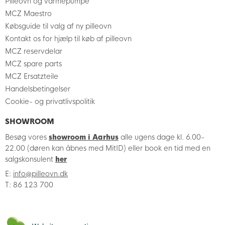
Pilleovn og varmepumpe
MCZ Maestro
Købsguide til valg af ny pilleovn
Kontakt os for hjælp til køb af pilleovn
MCZ reservdelar
MCZ spare parts
MCZ Ersatzteile
Handelsbetingelser
Cookie- og privatlivspolitik
SHOWROOM
Besøg vores
showroom i Aarhus
alle ugens dage kl. 6.00-
22.00 (døren kan åbnes med MitID) eller book en tid med en
salgskonsulent
her
E:
info@pilleovn.dk
T: 86 123 700